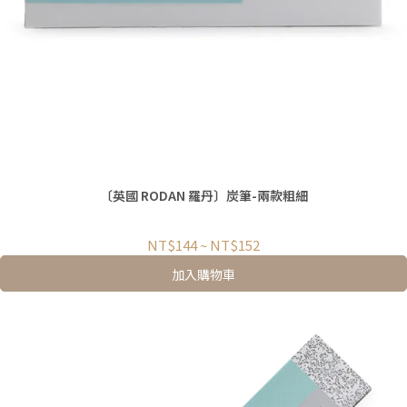
〔英國 RODAN 羅丹〕炭筆-兩款粗細
NT$144
~
NT$152
加入購物車