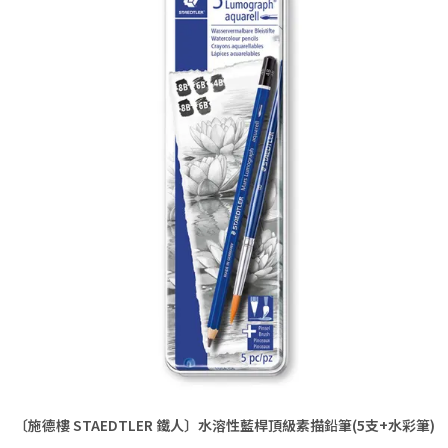
〔施德樓 STAEDTLER 鐵人〕水溶性藍桿頂級素描鉛筆(5支+水彩筆)