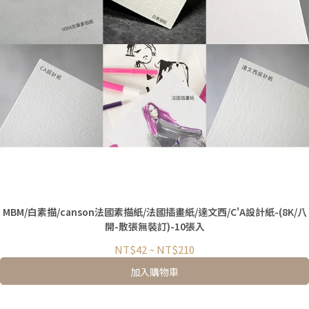
MBM/白素描/canson法國素描紙/法國插畫紙/達文西/C'A設計紙-(8K/八
開-散張無裝訂)-10張入
NT$42
~
NT$210
加入購物車