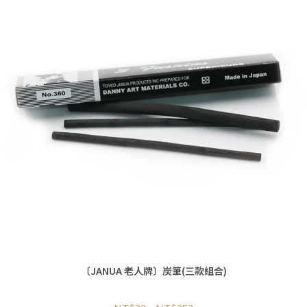
〔JANUA 老人牌〕炭筆(三款組合)