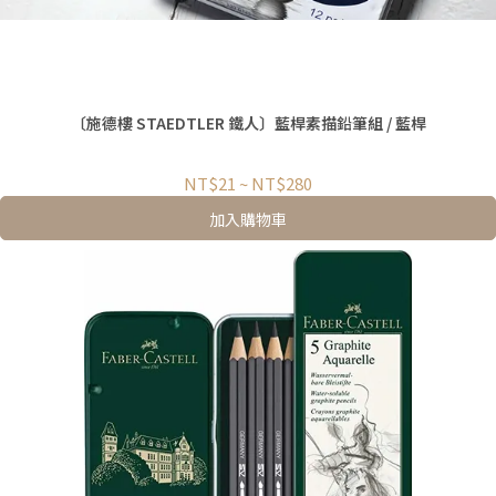
〔施德樓 STAEDTLER 鐵人〕藍桿素描鉛筆組 / 藍桿
NT$21
~
NT$280
加入購物車