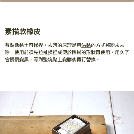
素描軟橡皮
有點像黏土可揉捏，去污的原理是用
沾黏
的方式將粉末去
除，使用前須先拉扯揉捏成便於擦拭的形狀再使用，用久了
會慢慢變黑，等到整塊黏土變髒後再行替換。