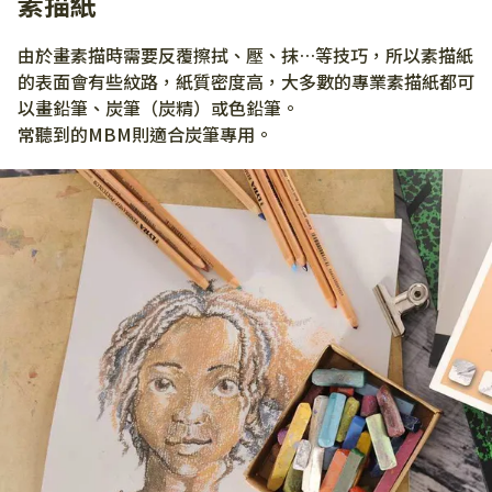
素描紙
由於畫素描時需要反覆擦拭、壓、抹…等技巧，所以素描紙
的表面會有些紋路，紙質密度高，大多數的專業素描紙都可
以畫鉛筆、炭筆（炭精）或色鉛筆。
常聽到的MBM則適合炭筆專用。