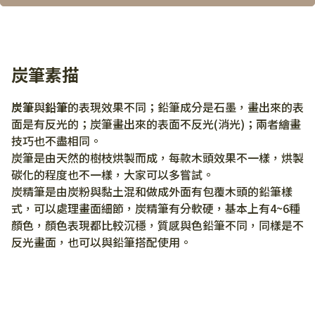
炭筆素描
炭筆
與
鉛筆
的表現效果不同；鉛筆成分是石墨，畫出來的表
面是有反光的；炭筆畫出來的表面不反光(消光)；兩者繪畫
技巧也不盡相同。
炭筆是由天然的樹枝烘製而成，每款木頭效果不一樣，烘製
碳化的程度也不一樣，大家可以多嘗試。
炭精筆是由炭粉與黏土混和做成外面有包覆木頭的鉛筆樣
式，可以處理畫面細節，炭精筆有分軟硬，基本上有4~6種
顏色，顏色表現都比較沉穩，質感與色鉛筆不同，同樣是不
反光畫面，也可以與鉛筆搭配使用。