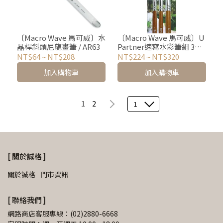
〔Macro Wave 馬可威〕水
〔Macro Wave 馬可威〕U
晶桿斜頭尼龍畫筆 / AR63
Partner速寫水彩筆組 3支
入 / 共5款
NT$64
~
NT$208
NT$224
~
NT$320
加入購物車
加入購物車
1
2
1
[ 關於誠格 ]
關於誠格
門市資訊
[ 聯絡我們 ]
網路商店客服專線：(02)2880-6668