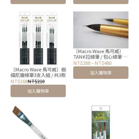
〔Macro Wave 馬可威〕
TANK拉線筆 / 包心線筆 /
油筒筆 / AR115
NT$288
~
NT$480
〔Macro Wave 馬可威〕極
加入購物車
細尼龍線筆3支入組 / 共3款
NT$168
NT$210
加入購物車