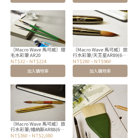
〔Macro Wave 馬可威〕貍
〔Macro Wave 馬可威〕旅
毛水彩筆 AR20
行水彩筆/天王星AR89(6
款)
NT$32
~
NT$224
NT$280
~
NT$960
加入購物車
加入購物車
〔Macro Wave 馬可威〕旅
行水彩筆/維納斯AR88(6
款)
NT$360
~
NT$2,080