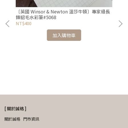
〔英國 Winsor & Newton 溫莎牛頓〕專家級長
日
鋒貂毛水彩筆#5068
NT$400
NT
加入購物車
級水彩
[ 關於誠格 ]
關於誠格
門市資訊