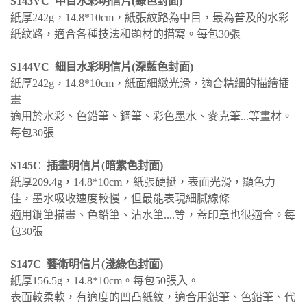
S143VC 中目水彩明信片(綠色封面)
紙厚242g，
14.8*10cm，
紙張紋路為中目，最為普及的水彩
紙紋路，
適合各種技法和題材的描寫。
每包30張
S144VC 細目水彩明信片(深藍色封面)
紙厚242g，
14.8*10cm，
紙面細緻光滑，適合精細的描繪插
畫
適用於水彩
、
色鉛筆
、
鋼筆
、彩色墨水
、麥克筆
...等畫材。
每包30張
S145C 插畫明信片(暗紫色封面)
紙厚209.4g，
14.8*10cm，紙張硬挺，表面光滑，顯色力
佳，墨水吸收速度較慢，但最能表現細膩線條
適用鋼筆描畫
、
色鉛筆
、
沾水筆....等，蓋印章也很適合。每
包30張
S147C 藝術明信片(淺綠色封面)
紙厚156.5g，14.8*10cm。
每包50張入。
表面較柔軟，有適度的凹凸紙紋，
適合
用鉛筆、色鉛筆
、
代