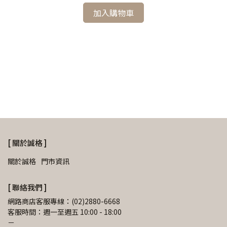
加入購物車
墨水
〔德
NT
[ 關於誠格 ]
關於誠格
門市資訊
[ 聯絡我們 ]
網路商店客服專線：(02)2880-6668
客服時間：週一至週五 10:00 - 18:00
－