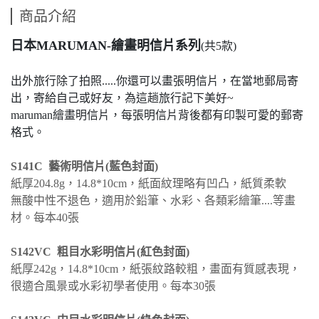
商品介紹
日本MARUMAN-繪畫明信片系列
(共5款)
出外旅行除了拍照.....你還可以畫張明信片，在當地郵局寄
出，寄給自己或好友，為這趟旅行記下美好~
maruman繪畫明信片，每張明信片背後都有印製可愛的郵寄
格式。
S141C 藝術明信片(藍色封面)
紙厚204.8g，
14.8*10cm，
紙面紋理略有凹凸，紙質柔軟
無酸中性不退色，適用於鉛筆、水彩
、各類彩繪筆
....等畫
材。每本40張
S142VC
粗目水彩明信片(紅色封面)
紙厚242g，
14.8*10cm，
紙張紋路較粗，畫面有質感表現，
很適合風景或水彩初學者使用。每本30張