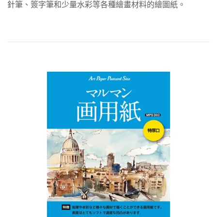
針筆
、
簽字筆和少量水彩等各種繪畫材料的繪圖紙。