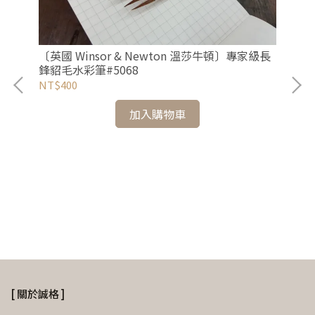
〔英國 Winsor & Newton 溫莎牛頓〕專家級長
鋒貂毛水彩筆#5068
NT$400
〔英
Fi
加入購物車
NT
可削色
[ 關於誠格 ]