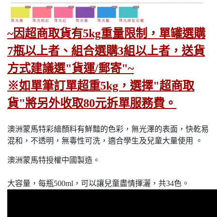
~因超商取貨有5kg重量限制，單罐選購
7瓶以上者、組合選購3組以上者，送貨
方式建議選"貨運/郵寄"~
※如單筆訂單超重5kg，選擇"超商取
貨"將另外收取80元拆單服務費。
澳洲蒙馬特彩繪顏料有鮮豔的色彩，無光澤的表面，快乾易
混和，不透明，無毒性可洗，適合學生及兒童大量使用 。
澳洲蒙馬特授權中國製造。
大容量，每瓶500ml，可以讓兒童盡情揮灑，
共34色。