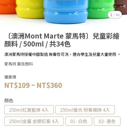
1
/
40
〔澳洲Mont Marte 蒙馬特〕兒童彩繪
顏料 / 500ml / 共34色
澳洲蒙馬特授權中國製造 無毒性可洗，適合學生及兒童大量使用 。
蒙馬特 廣告顏料
優惠價
NT$109
~
NT$360
顏色
250ml紅黃藍綠 4入
250ml螢光 粉紫橘綠 4入
250ml金屬 金銀紅紫 4入
01- 白色
02- 黃色