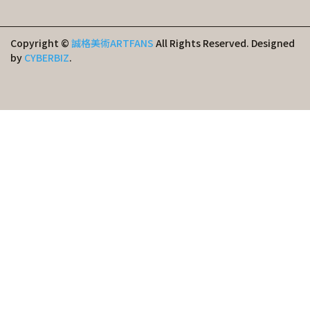
Copyright ©
誠格美術ARTFANS
All Rights Reserved.
Designed
by
CYBERBIZ
.