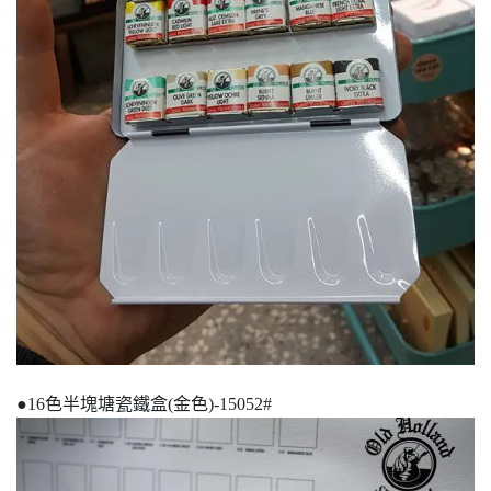
●16色半塊塘瓷鐵盒(金色)-15052#