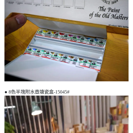
● 8色半塊附水壺塘瓷盒-15045#