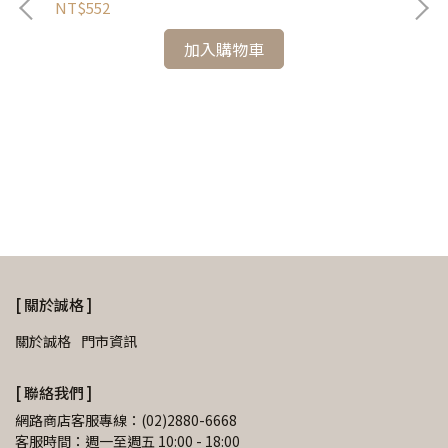
〔德
NT$552
色&
NT
加入購物車
IA
[ 關於誠格 ]
關於誠格
門市資訊
[ 聯絡我們 ]
網路商店客服專線：(02)2880-6668
客服時間：週一至週五 10:00 - 18:00