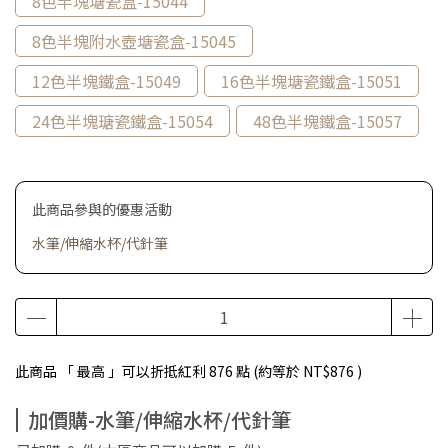
8色半塊塘瓷盒-15044
8色半塊附水壺塘瓷盒-15045
12色半塊鐵盒-15049
16色半塊塘瓷鐵盒-15051
24色半塊瑭瓷鐵盒-15054
48色半塊鐵盒-15057
此商品參與的優惠活動
水筆/伸縮水杯/代針筆
此商品 「 最高 」可以折抵紅利
876
點 (約等於
NT$876
)
加價購-水筆/伸縮水杯/代針筆