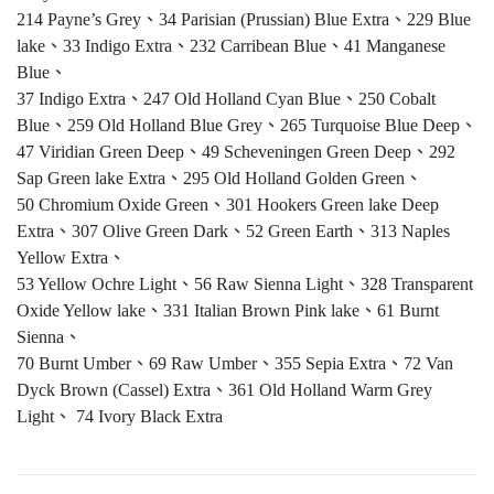
214 Payne’s Grey、34 Parisian (Prussian) Blue Extra、229 Blue
lake、33 Indigo Extra、232 Carribean Blue、41 Manganese
Blue、
37 Indigo Extra、247 Old Holland Cyan Blue、250 Cobalt
Blue、259 Old Holland Blue Grey、265 Turquoise Blue Deep、
47 Viridian Green Deep、49 Scheveningen Green Deep、292
Sap Green lake Extra、295 Old Holland Golden Green、
50 Chromium Oxide Green、301 Hookers Green lake Deep
Extra、307 Olive Green Dark、52 Green Earth、313 Naples
Yellow Extra、
53 Yellow Ochre Light、56 Raw Sienna Light、328 Transparent
Oxide Yellow lake、331 Italian Brown Pink lake、61 Burnt
Sienna、
70 Burnt Umber、69 Raw Umber、355 Sepia Extra、72 Van
Dyck Brown (Cassel) Extra、361 Old Holland Warm Grey
Light、 74 Ivory Black Extra