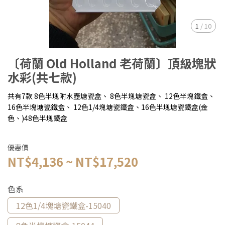
1
/
10
〔荷蘭 Old Holland 老荷蘭〕頂級塊狀
水彩(共七款)
共有7款 8色半塊附水壺塘瓷盒、 8色半塊塘瓷盒、 12色半塊鐵盒、
16色半塊塘瓷鐵盒、 12色1/4塊塘瓷鐵盒、16色半塊塘瓷鐵盒(金
色、)48色半塊鐵盒
優惠價
NT$4,136
~
NT$17,520
色系
12色1/4塊塘瓷鐵盒-15040