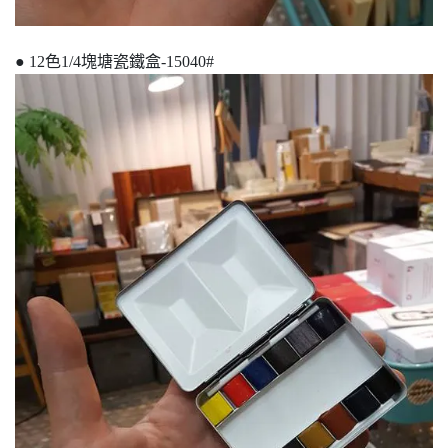
● 12色1/4塊塘瓷鐵盒-15040#