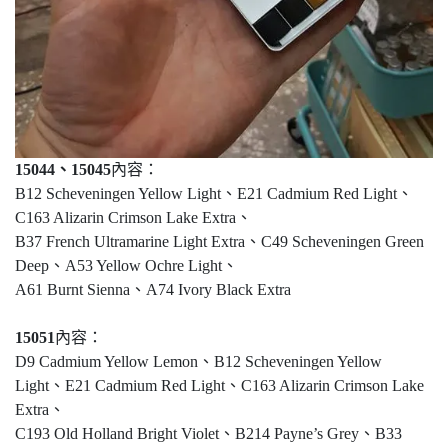
15044、15045
內容：
B12 Scheveningen Yellow Light、E21 Cadmium Red Light、
C163 Alizarin Crimson Lake Extra、
B37 French Ultramarine Light Extra、C49 Scheveningen Green
Deep、A53 Yellow Ochre Light、
A61 Burnt Sienna、A74 Ivory Black Extra
15051
內容：
D9 Cadmium Yellow Lemon、B12 Scheveningen Yellow
Light、E21 Cadmium Red Light、C163 Alizarin Crimson Lake
Extra、
C193 Old Holland Bright Violet、B214 Payne’s Grey、B33