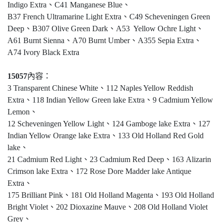
Indigo Extra、C41 Manganese Blue、
B37 French Ultramarine Light Extra、C49 Scheveningen Green
Deep、B307 Olive Green Dark、A53 Yellow Ochre Light、
A61 Burnt Sienna、A70 Burnt Umber、A355 Sepia Extra、
A74 Ivory Black Extra
15057
內容：
3 Transparent Chinese White、112 Naples Yellow Reddish
Extra、118 Indian Yellow Green lake Extra、9 Cadmium Yellow
Lemon、
12 Scheveningen Yellow Light、124 Gamboge lake Extra、127
Indian Yellow Orange lake Extra、133 Old Holland Red Gold
lake、
21 Cadmium Red Light、23 Cadmium Red Deep、163 Alizarin
Crimson lake Extra、172 Rose Dore Madder lake Antique
Extra、
175 Brilliant Pink、181 Old Holland Magenta、193 Old Holland
Bright Violet、202 Dioxazine Mauve、208 Old Holland Violet
Grey、