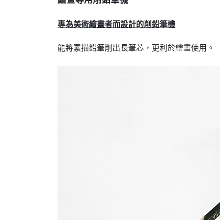
繪畫專用削鉛筆機
專為美術繪畫者而設計的削鉛筆機
能將素描鉛筆削出長筆芯，更利於繪畫使用。