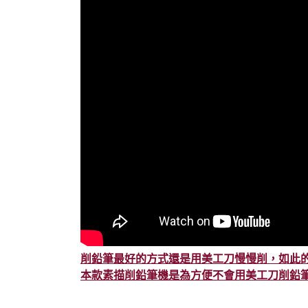
削鉛筆最好的方式還是用美工刀慢慢削，如此
本款素描削鉛筆機是為方便不會用美工刀削鉛