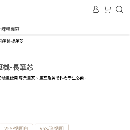
上課程專區
鉛筆機-長筆芯
筆機-長筆芯
繪畫使用 專業畫家、畫室及美術科考學生必備~
V5S/透明白
V5S/全透明