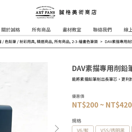
關於誠格
所有商品
畫材教室
聯絡我們
線
描 / 色鉛筆 / 粉彩用具
,
精選商品
,
所有商品
,
2-3-繪畫色筆類
DAV素描專用削
DAV素描專用削鉛
能將素描鉛筆削出長筆芯，更利於
優惠價
NT$200
~
NT$420
規格
V6/藍
V5S/透明黑