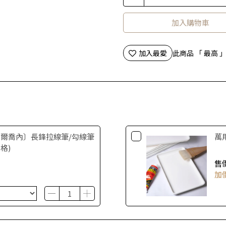
加入購物車
加入最愛
此商品 「 最高
ne喬爾喬內〕長鋒拉線筆/勾線筆
萬
規格)
售
加