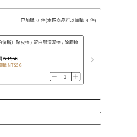
已加購
0
件
(本區商品可以加購
4
件)
伯倫斯〕豬皮擦 / 留白膠清潔擦 / 除膠擦
價
NT$56
價購
NT$56