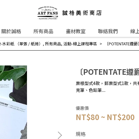
關於誠格
所有商品
畫材教室
聯絡我們
線
1-2-水彩紙 （單張 / 紙捲）
,
所有商品
,
活動-線上課程專區
〔POTENTATE遵
〔POTENTATE遵
票根型式4款，郵票型式1款，共有
克筆、色鉛筆....
優惠價
NT$80
~
NT$200
規格