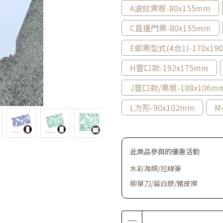
A波紋票根-80x155mm
C直邊門票-80x155mm
E郵票型式(4合1)-170x19
H窗口款-192x175mm
J窗口款/票根-188x106m
L方形-90x102mm
M
此商品參與的優惠活動
水彩海綿/拉線筆
柳葉刀/留白膠/豬皮擦