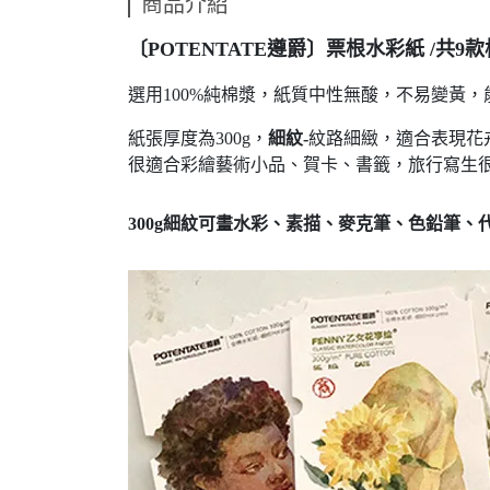
商品介紹
〔POTENTATE遵爵〕票根水彩紙 /共9
選用100%純棉漿，紙質中性無酸，不易變黃
紙張厚度為300g，
細紋-
紋路細緻，適合表現花
很適合彩繪藝術小品、賀卡
、
書籤，旅行寫生很
300g細紋可畫水彩、素描、麥克筆、色鉛筆
、