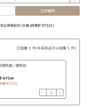
立即購買
 」可以折抵紅利
10
點 (約等於
NT$10
)
已加購
0
件
(本區商品可以加購
5
件)
用調色盤 / 調色皿
價
NT$30
價購
NT$30