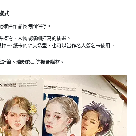
款樣式
，能確保作品長時間保存。
卉植物、人物或精細描寫的插畫。
棒~~ 紙卡的精美造型，也可以當作
名人簽名卡
使用。
代針筆
、油粉彩
....等複合媒材。