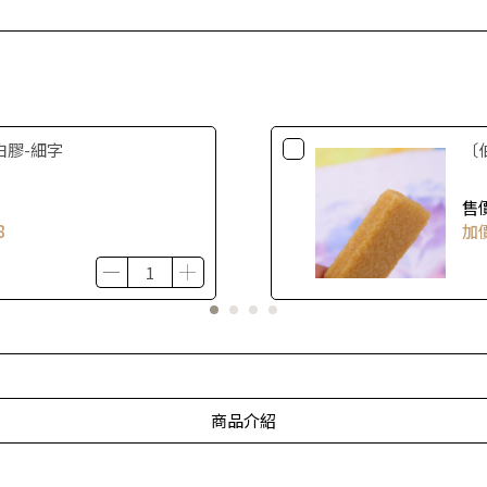
白膠-細字
〔
售
8
加
商品介紹