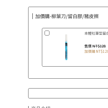
加價購-柳葉刀/留白膠/豬皮擦
本鯉社筆型留
售價
NT$128
加價購
NT$12