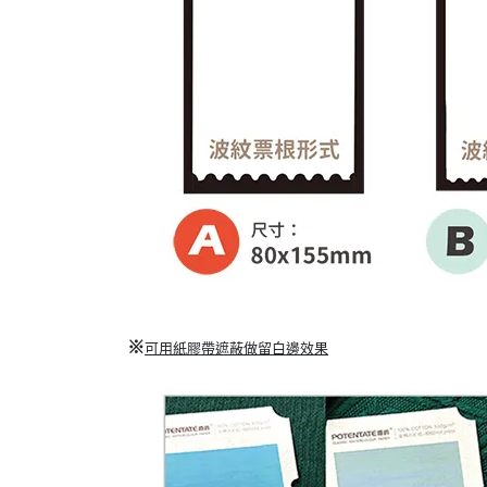
※
可用紙膠帶遮蔽做留白邊效果