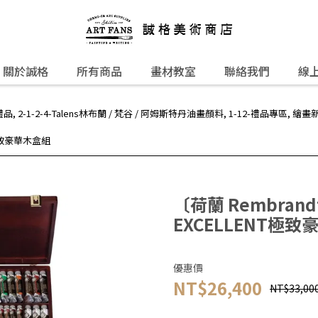
關於誠格
所有商品
畫材教室
聯絡我們
線
禮品
,
2-1-2-4-Talens林布蘭 / 梵谷 / 阿姆斯特丹油畫顏料
,
1-12-禮品專區
,
繪畫
T極致豪華木盒組
〔荷蘭 Rembran
EXCELLENT極
優惠價
NT$26,400
NT$33,00