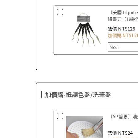
〔美國 Liquit
鋼畫刀（18款
售價
NT$126
加價購
NT$12
加價購-紙調色盤/洗筆盤
〔AP.普思〕
售價
NT$24