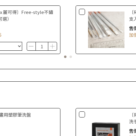
ex 麗可得〕Free-style不鏽
〔
可選）
支
售
6
加
油畫用塑膠筆洗盤
〔荷
洗
售