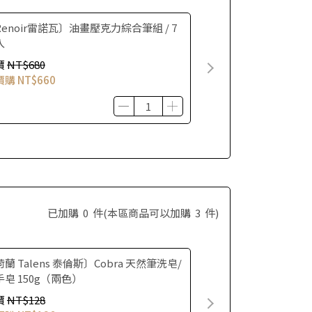
Renoir雷諾瓦〕油畫壓克力綜合筆組 / 7
入
價
NT$680
價購
NT$660
已加購
0
件
(本區商品可以加購
3
件)
蘭 Talens 泰倫斯〕Cobra 天然筆洗皂/
手皂 150g（兩色）
價
NT$128