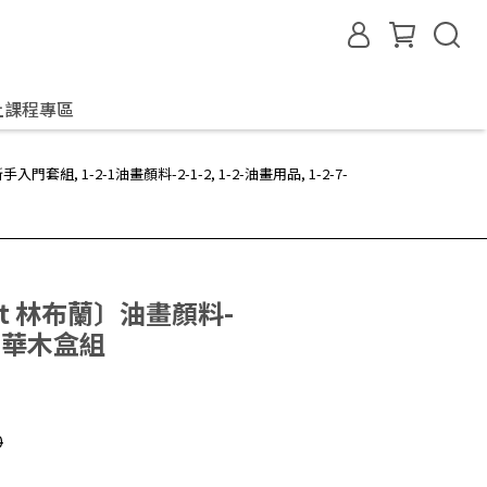
上課程專區
新手入門套組
,
1-2-1油畫顏料-2-1-2
,
1-2-油畫用品
,
1-2-7-
dt 林布蘭〕油畫顏料-
致豪華木盒組
0