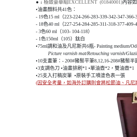
● ↓
極致豪華組EXCELLENT (01840001)
內容如
•油畫顏料共41色：
- 19色15 ml（223-224-266-283-339-342-347-366-
- 18色40 ml（227-254-284-285-311-318-377-409-4
- 3色60 ml（103- 104-118）
- 1色150ml（105）鈦白
•
75ml調和油及凡尼斯共6瓶- Painting medium/Odourless 
Picture varnish mat/Retouching varnish/Gla
•10支畫筆：- 200#豬鬃平筆8,12,16-208#豬鬃半圓筆
•3支調色刀 •油畫排刷*1 •單油壺*2，雙油壺*1
•25支入打稿炭筆 •原裝手工噴塗色表一張
(因安全考量，如海外訂購則會將松節油、凡尼斯