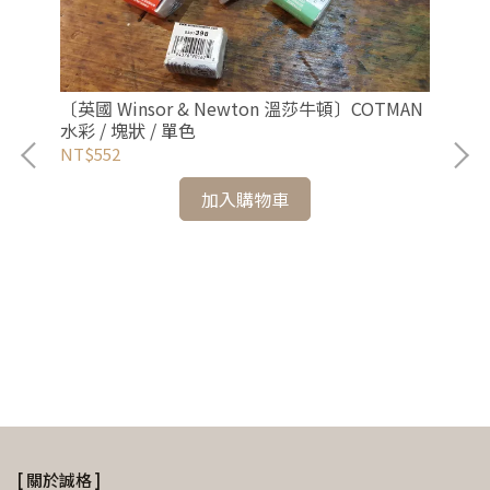
〔英國 Winsor & Newton 溫莎牛頓〕COTMAN
水彩 / 塊狀 / 單色
NT$552
加入購物車
級水彩
〔德
鉛
NT
[ 關於誠格 ]