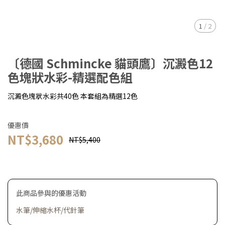
1
/
2
〔德國 Schmincke 貓頭鷹〕沉澱色12
色塊狀水彩-精選配色組
沉澱色塊狀水彩共40色 本套組為精選12色
優惠價
NT$3,680
NT$5,400
此商品參與的優惠活動
水筆/伸縮水杯/代針筆