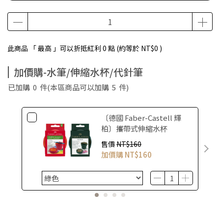
此商品 「 最高 」可以折抵紅利
0
點 (約等於
NT$0
)
加價購-水筆/伸縮水杯/代針筆
已加購
0
件
(本區商品可以加購
5
件)
〔德國 Faber-Castell 輝
柏〕攜帶式伸縮水杯
售價
NT$160
加價購
NT$160