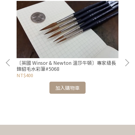
〔英國 Winsor & Newton 溫莎牛頓〕專家級長
鋒貂毛水彩筆#5068
NT$400
〔英
Fi
加入購物車
NT