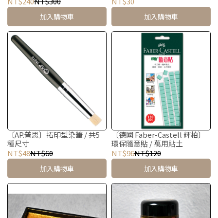
NT$240
NT$300
NT$30
加入購物車
加入購物車
〔AP.普思〕拓印型染筆 / 共5
〔德國 Faber-Castell 輝柏〕
種尺寸
環保隨意貼 / 萬用貼土
NT$48
NT$60
NT$96
NT$120
加入購物車
加入購物車