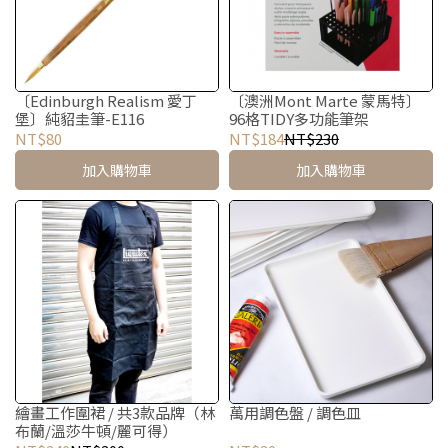
〔Edinburgh Realism 愛丁
〔澳洲Mont Marte 蒙馬特〕
堡〕純貂圭筆-E116
96格TIDY多功能筆架
NT$80
NT$184
NT$230
加入購物車
加入購物車
繪畫工作圍裙 / 共3款品牌（林
萬用調色盤 / 調色皿
布蘭/溫莎牛頓/麗可得）