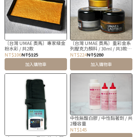
〔台灣 UMAE 奧馬〕重彩金系
〔台灣 UMAE 奧馬〕專家級金
列壓克力顏料 / 30ml / 共3款
粉水彩 / 共2款
（2金1銀）
NT$224
NT$280
NT$106
NT$125
加入購物車
加入購物車
中性無酸白膠 / 中性黏著劑 / 共
2種容量
NT$145