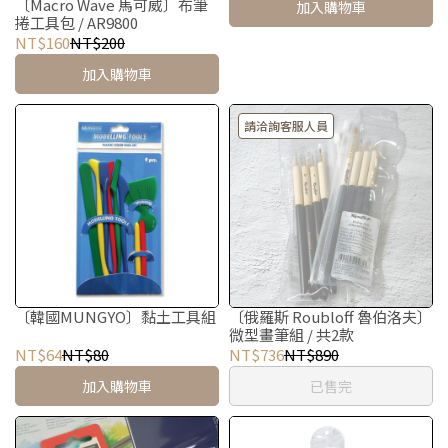
〔Macro Wave 馬可威〕布筆
加入購物車
捲工具包 / AR9800
NT$160
NT$200
加入購物車
請洽詢客服人員
〔韓國MUNGYO〕黏土工具組
〔俄羅斯 Roubloff 魯伯洛夫〕
微型畫筆組 / 共2款
NT$64
NT$80
NT$736
NT$890
加入購物車
已售完