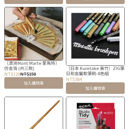
〔澳洲Mont Marte 蒙馬特〕
〔日本 Kuretake 吳竹〕ZIG筆
仿金箔 (共三款)
日和金屬軟筆刷-8色組
NT$120
NT$150
NT$384
加入購物車
加入購物車