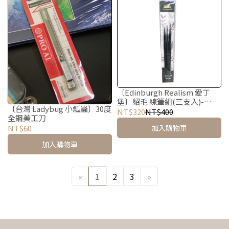
〔Edinburgh Realism 愛丁
堡〕貂毛 線筆組(三支入)-
〔台灣 Ladybug 小瓢蟲〕30度
E113A
NT$320
NT$400
全鋼美工刀
加入購物車
NT$60
加入購物車
«
1
2
3
»