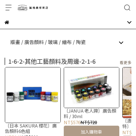
版畫 / 廣告顏料 / 玻璃 / 繪布 / 陶瓷
1-6-2-其他工藝顏料及周邊-2-1-6
看更多
〔JANUA 老人牌〕廣告顏
料 / 30ml
〔澳洲M
NT$576
NT$720
〔日本 SAKURA 櫻花〕廣
特〕仿
告顏料6色組
加入購物車
NT$1